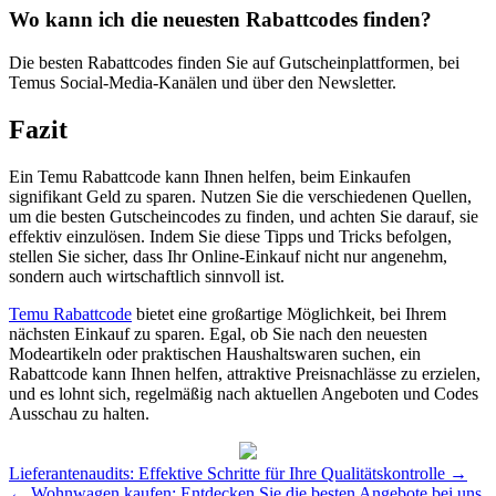
Wo kann ich die neuesten Rabattcodes finden?
Die besten Rabattcodes finden Sie auf Gutscheinplattformen, bei
Temus Social-Media-Kanälen und über den Newsletter.
Fazit
Ein Temu Rabattcode kann Ihnen helfen, beim Einkaufen
signifikant Geld zu sparen. Nutzen Sie die verschiedenen Quellen,
um die besten Gutscheincodes zu finden, und achten Sie darauf, sie
effektiv einzulösen. Indem Sie diese Tipps und Tricks befolgen,
stellen Sie sicher, dass Ihr Online-Einkauf nicht nur angenehm,
sondern auch wirtschaftlich sinnvoll ist.
Temu Rabattcode
bietet eine großartige Möglichkeit, bei Ihrem
nächsten Einkauf zu sparen. Egal, ob Sie nach den neuesten
Modeartikeln oder praktischen Haushaltswaren suchen, ein
Rabattcode kann Ihnen helfen, attraktive Preisnachlässe zu erzielen,
und es lohnt sich, regelmäßig nach aktuellen Angeboten und Codes
Ausschau zu halten.
Post
Lieferantenaudits: Effektive Schritte für Ihre Qualitätskontrolle
→
navigation
←
Wohnwagen kaufen: Entdecken Sie die besten Angebote bei uns