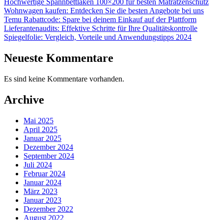
Hochwertige Spannbettlaken 100×200 für besten Matratzenschutz
Wohnwagen kaufen: Entdecken Sie die besten Angebote bei uns
Temu Rabattcode: Spare bei deinem Einkauf auf der Plattform
Lieferantenaudits: Effektive Schritte für Ihre Qualitätskontrolle
Spiegelfolie: Vergleich, Vorteile und Anwendungstipps 2024
Neueste Kommentare
Es sind keine Kommentare vorhanden.
Archive
Mai 2025
April 2025
Januar 2025
Dezember 2024
September 2024
Juli 2024
Februar 2024
Januar 2024
März 2023
Januar 2023
Dezember 2022
August 2022