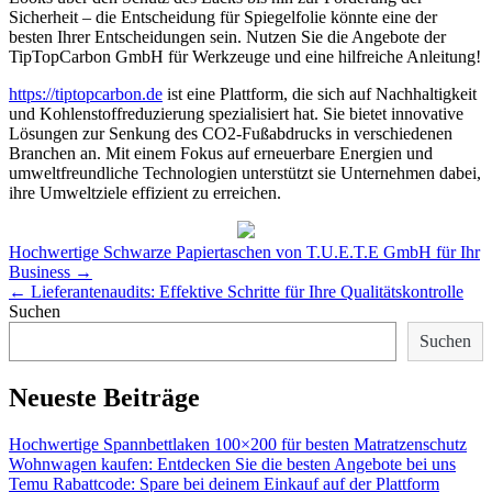
Sicherheit – die Entscheidung für Spiegelfolie könnte eine der
besten Ihrer Entscheidungen sein. Nutzen Sie die Angebote der
TipTopCarbon GmbH für Werkzeuge und eine hilfreiche Anleitung!
https://tiptopcarbon.de
ist eine Plattform, die sich auf Nachhaltigkeit
und Kohlenstoffreduzierung spezialisiert hat. Sie bietet innovative
Lösungen zur Senkung des CO2-Fußabdrucks in verschiedenen
Branchen an. Mit einem Fokus auf erneuerbare Energien und
umweltfreundliche Technologien unterstützt sie Unternehmen dabei,
ihre Umweltziele effizient zu erreichen.
Post
Hochwertige Schwarze Papiertaschen von T.U.E.T.E GmbH für Ihr
navigation
Business
→
←
Lieferantenaudits: Effektive Schritte für Ihre Qualitätskontrolle
Suchen
Suchen
Neueste Beiträge
Hochwertige Spannbettlaken 100×200 für besten Matratzenschutz
Wohnwagen kaufen: Entdecken Sie die besten Angebote bei uns
Temu Rabattcode: Spare bei deinem Einkauf auf der Plattform