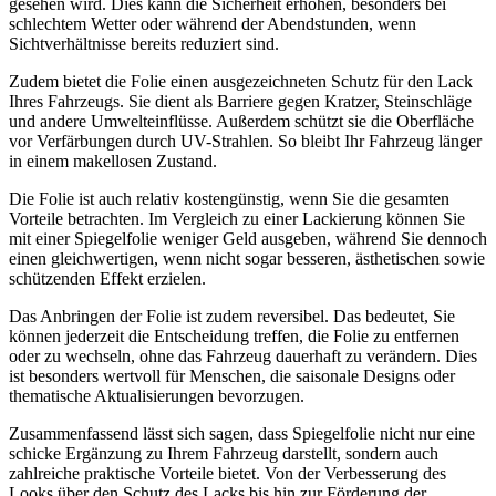
gesehen wird. Dies kann die Sicherheit erhöhen, besonders bei
schlechtem Wetter oder während der Abendstunden, wenn
Sichtverhältnisse bereits reduziert sind.
Zudem bietet die Folie einen ausgezeichneten Schutz für den Lack
Ihres Fahrzeugs. Sie dient als Barriere gegen Kratzer, Steinschläge
und andere Umwelteinflüsse. Außerdem schützt sie die Oberfläche
vor Verfärbungen durch UV-Strahlen. So bleibt Ihr Fahrzeug länger
in einem makellosen Zustand.
Die Folie ist auch relativ kostengünstig, wenn Sie die gesamten
Vorteile betrachten. Im Vergleich zu einer Lackierung können Sie
mit einer Spiegelfolie weniger Geld ausgeben, während Sie dennoch
einen gleichwertigen, wenn nicht sogar besseren, ästhetischen sowie
schützenden Effekt erzielen.
Das Anbringen der Folie ist zudem reversibel. Das bedeutet, Sie
können jederzeit die Entscheidung treffen, die Folie zu entfernen
oder zu wechseln, ohne das Fahrzeug dauerhaft zu verändern. Dies
ist besonders wertvoll für Menschen, die saisonale Designs oder
thematische Aktualisierungen bevorzugen.
Zusammenfassend lässt sich sagen, dass Spiegelfolie nicht nur eine
schicke Ergänzung zu Ihrem Fahrzeug darstellt, sondern auch
zahlreiche praktische Vorteile bietet. Von der Verbesserung des
Looks über den Schutz des Lacks bis hin zur Förderung der