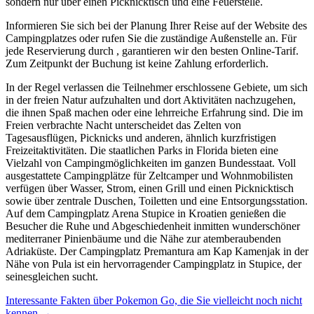
sondern nur über einen Picknicktisch und eine Feuerstelle.
Informieren Sie sich bei der Planung Ihrer Reise auf der Website des
Campingplatzes oder rufen Sie die zuständige Außenstelle an. Für
jede Reservierung durch , garantieren wir den besten Online-Tarif.
Zum Zeitpunkt der Buchung ist keine Zahlung erforderlich.
In der Regel verlassen die Teilnehmer erschlossene Gebiete, um sich
in der freien Natur aufzuhalten und dort Aktivitäten nachzugehen,
die ihnen Spaß machen oder eine lehrreiche Erfahrung sind. Die im
Freien verbrachte Nacht unterscheidet das Zelten von
Tagesausflügen, Picknicks und anderen, ähnlich kurzfristigen
Freizeitaktivitäten. Die staatlichen Parks in Florida bieten eine
Vielzahl von Campingmöglichkeiten im ganzen Bundesstaat. Voll
ausgestattete Campingplätze für Zeltcamper und Wohnmobilisten
verfügen über Wasser, Strom, einen Grill und einen Picknicktisch
sowie über zentrale Duschen, Toiletten und eine Entsorgungsstation.
Auf dem Campingplatz Arena Stupice in Kroatien genießen die
Besucher die Ruhe und Abgeschiedenheit inmitten wunderschöner
mediterraner Pinienbäume und die Nähe zur atemberaubenden
Adriaküste. Der Campingplatz Premantura am Kap Kamenjak in der
Nähe von Pula ist ein hervorragender Campingplatz in Stupice, der
seinesgleichen sucht.
Post
Interessante Fakten über Pokemon Go, die Sie vielleicht noch nicht
navigation
kennen
→