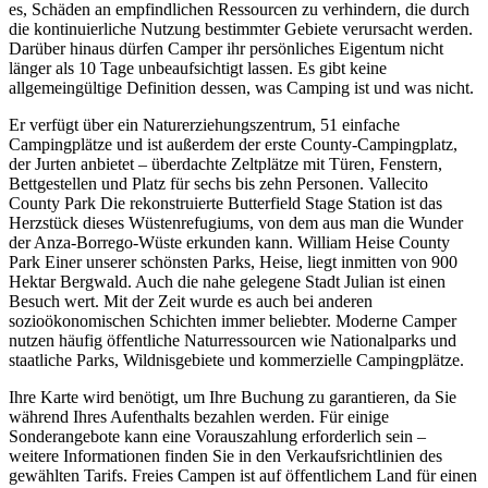
es, Schäden an empfindlichen Ressourcen zu verhindern, die durch
die kontinuierliche Nutzung bestimmter Gebiete verursacht werden.
Darüber hinaus dürfen Camper ihr persönliches Eigentum nicht
länger als 10 Tage unbeaufsichtigt lassen. Es gibt keine
allgemeingültige Definition dessen, was Camping ist und was nicht.
Er verfügt über ein Naturerziehungszentrum, 51 einfache
Campingplätze und ist außerdem der erste County-Campingplatz,
der Jurten anbietet – überdachte Zeltplätze mit Türen, Fenstern,
Bettgestellen und Platz für sechs bis zehn Personen. Vallecito
County Park Die rekonstruierte Butterfield Stage Station ist das
Herzstück dieses Wüstenrefugiums, von dem aus man die Wunder
der Anza-Borrego-Wüste erkunden kann. William Heise County
Park Einer unserer schönsten Parks, Heise, liegt inmitten von 900
Hektar Bergwald. Auch die nahe gelegene Stadt Julian ist einen
Besuch wert. Mit der Zeit wurde es auch bei anderen
sozioökonomischen Schichten immer beliebter. Moderne Camper
nutzen häufig öffentliche Naturressourcen wie Nationalparks und
staatliche Parks, Wildnisgebiete und kommerzielle Campingplätze.
Ihre Karte wird benötigt, um Ihre Buchung zu garantieren, da Sie
während Ihres Aufenthalts bezahlen werden. Für einige
Sonderangebote kann eine Vorauszahlung erforderlich sein –
weitere Informationen finden Sie in den Verkaufsrichtlinien des
gewählten Tarifs. Freies Campen ist auf öffentlichem Land für einen