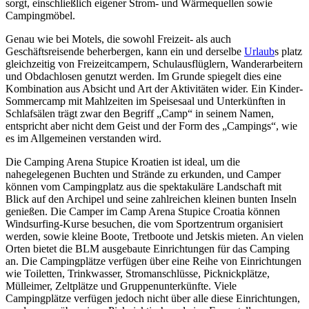
sorgt, einschließlich eigener Strom- und Wärmequellen sowie
Campingmöbel.
Genau wie bei Motels, die sowohl Freizeit- als auch
Geschäftsreisende beherbergen, kann ein und derselbe
Urlaub
s platz
gleichzeitig von Freizeitcampern, Schulausflüglern, Wanderarbeitern
und Obdachlosen genutzt werden. Im Grunde spiegelt dies eine
Kombination aus Absicht und Art der Aktivitäten wider. Ein Kinder-
Sommercamp mit Mahlzeiten im Speisesaal und Unterkünften in
Schlafsälen trägt zwar den Begriff „Camp“ in seinem Namen,
entspricht aber nicht dem Geist und der Form des „Campings“, wie
es im Allgemeinen verstanden wird.
Die Camping Arena Stupice Kroatien ist ideal, um die
nahegelegenen Buchten und Strände zu erkunden, und Camper
können vom Campingplatz aus die spektakuläre Landschaft mit
Blick auf den Archipel und seine zahlreichen kleinen bunten Inseln
genießen. Die Camper im Camp Arena Stupice Croatia können
Windsurfing-Kurse besuchen, die vom Sportzentrum organisiert
werden, sowie kleine Boote, Tretboote und Jetskis mieten. An vielen
Orten bietet die BLM ausgebaute Einrichtungen für das Camping
an. Die Campingplätze verfügen über eine Reihe von Einrichtungen
wie Toiletten, Trinkwasser, Stromanschlüsse, Picknickplätze,
Mülleimer, Zeltplätze und Gruppenunterkünfte. Viele
Campingplätze verfügen jedoch nicht über alle diese Einrichtungen,