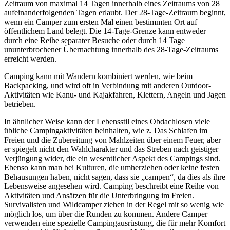
Zeitraum von maximal 14 Tagen innerhalb eines Zeitraums von 28
aufeinanderfolgenden Tagen erlaubt. Der 28-Tage-Zeitraum beginnt,
wenn ein Camper zum ersten Mal einen bestimmten Ort auf
öffentlichem Land belegt. Die 14-Tage-Grenze kann entweder
durch eine Reihe separater Besuche oder durch 14 Tage
ununterbrochener Übernachtung innerhalb des 28-Tage-Zeitraums
erreicht werden.
Camping kann mit Wandern kombiniert werden, wie beim
Backpacking, und wird oft in Verbindung mit anderen Outdoor-
Aktivitäten wie Kanu- und Kajakfahren, Klettern, Angeln und Jagen
betrieben.
In ähnlicher Weise kann der Lebensstil eines Obdachlosen viele
übliche Campingaktivitäten beinhalten, wie z. Das Schlafen im
Freien und die Zubereitung von Mahlzeiten über einem Feuer, aber
er spiegelt nicht den Wahlcharakter und das Streben nach geistiger
Verjüngung wider, die ein wesentlicher Aspekt des Campings sind.
Ebenso kann man bei Kulturen, die umherziehen oder keine festen
Behausungen haben, nicht sagen, dass sie „campen“, da dies als ihre
Lebensweise angesehen wird. Camping beschreibt eine Reihe von
Aktivitäten und Ansätzen für die Unterbringung im Freien.
Survivalisten und Wildcamper ziehen in der Regel mit so wenig wie
möglich los, um über die Runden zu kommen. Andere Camper
verwenden eine spezielle Campingausrüstung, die für mehr Komfort